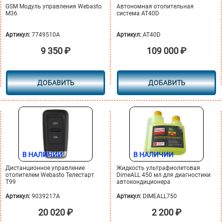
GSM Модуль управления Webasto
Автономная отопительная
М36
система AT40D
Артикул:
7749510A
Артикул:
AT40D
9 350
₽
109 000
₽
ДОБАВИТЬ
ДОБАВИТЬ
В НАЛИЧИИ
В НАЛИЧИИ
Дистанционное управление
Жидкость ультрафиолетовая
отопителем Webasto Телестарт
DimeALL 450 мл для диагностики
Т99
автокондиционера
Артикул:
9039217A
Артикул:
DIMEALL750
20 020
₽
2 200
₽