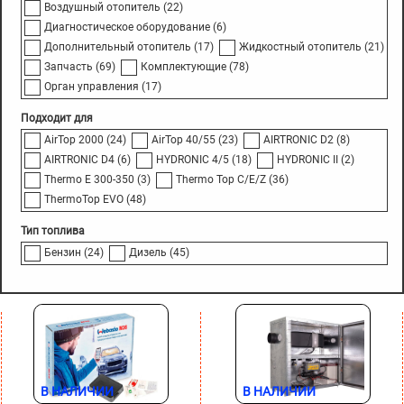
Воздушный отопитель
(22)
Диагностическое оборудование
(6)
Дополнительный отопитель
(17)
Жидкостный отопитель
(21)
Запчасть
(69)
Комплектующие
(78)
Орган управления
(17)
Подходит для
AirTop 2000
(24)
AirTop 40/55
(23)
AIRTRONIC D2
(8)
AIRTRONIC D4
(6)
HYDRONIC 4/5
(18)
HYDRONIC II
(2)
Thermo E 300-350
(3)
Thermo Top C/E/Z
(36)
ThermoTop EVO
(48)
Тип топлива
Бензин
(24)
Дизель
(45)
В НАЛИЧИИ
В НАЛИЧИИ