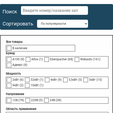
Поиск
Сортировать
В наличии
Бренд
A100
(9)
Altox
(1)
Eberspacher
(68)
Webasto
(161)
Адверс
(4)
Мощность
2кВт
(6)
32кВт
(1)
4кВт
(9)
5,5кВт
(5)
5кВт
(15)
9кВт
(2)
10кВт
(1)
Напряжение
12В
(78)
220В
(5)
24В
(38)
Область применения