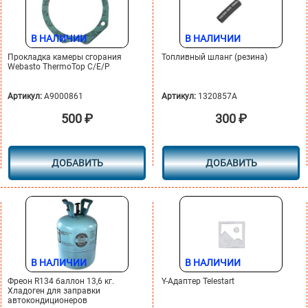
В НАЛИЧИИ
В НАЛИЧИИ
Прокладка камеры сгорания
Топливный шланг (резина)
Webasto ThermoTop C/E/P
Артикул:
A9000861
Артикул:
1320857A
500
₽
300
₽
ДОБАВИТЬ
ДОБАВИТЬ
В НАЛИЧИИ
В НАЛИЧИИ
Фреон R134 баллон 13,6 кг.
Y-Адаптер Telestart
Хладоген для заправки
автокондиционеров