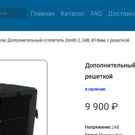
Главная
Каталог
FAQ
Доставка
ели
Дополнительный отопитель Zenith 2, 24В, Ø18мм, с решеткой
Дополнительный о
решеткой
в наличии
9 900
₽
Напряжение:
24В