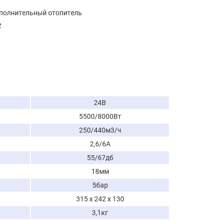
полнительный отопитель
2
24В
5500/8000Вт
250/440м3/ч
2,6/6А
55/67дб
18мм
5бар
315 х 242 х 130
3,1кг