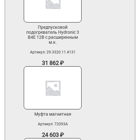
Предпусковой
подогреватель Hydronic 3
B4E 12В с расширенным
м.к.
Артикул:
29.3320.11.4131
31 862
₽
Муфта магнитная
Артикул:
72093A
24 603
₽