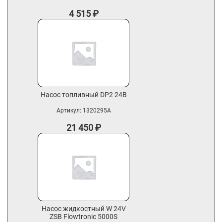
4 515
₽
Насос топливный DP2 24В
Артикул:
1320295A
21 450
₽
Насос жидкостный W 24V
ZSB Flowtronic 5000S