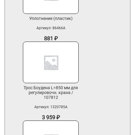
Уплотнение (пластик)
Артикул:
86466A
881
₽
Трос Боудена L=850 мм для
регулировочн. крана /
107812
Артикул:
1320785A
3 959
₽