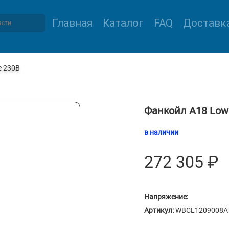
Главная
Каталог
FAQ
Доставка
e 230В
Фанкойл А18 LowP
в наличии
272 305
₽
Напряжение:
Артикул:
WBCL1209008A