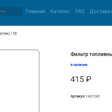
Главная
Каталог
FAQ
Доставка
стик) / СЕ
Фильтр топливны
в наличии
415
₽
Артикул:
140724Z