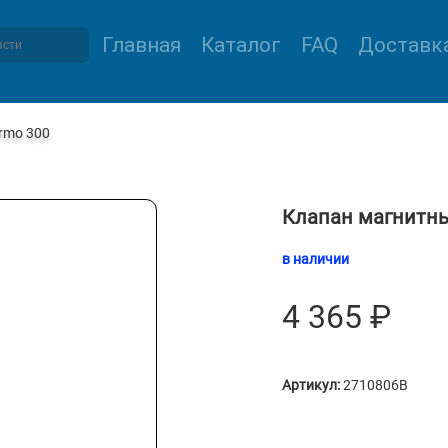
Главная
Каталог
FAQ
Доставка
rmo 300
Клапан магнитны
в наличии
4 365
₽
Артикул:
2710806B