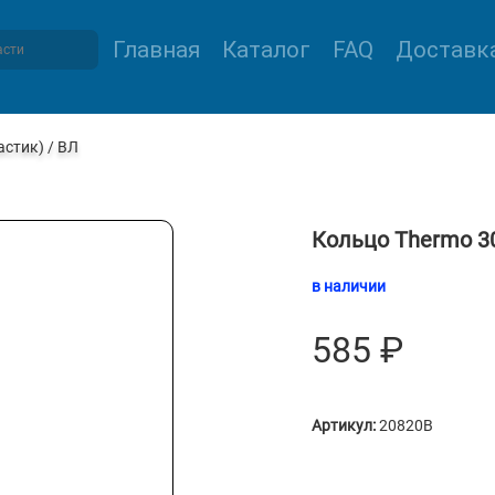
Главная
Каталог
FAQ
Доставка
астик) / ВЛ
Кольцо Thermo 30
в наличии
585
₽
Артикул:
20820B