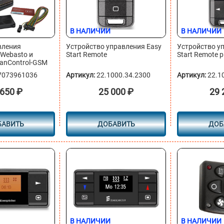
В НАЛИЧИИ
В НАЛИЧИИ
вления
Устройство управления Easy
Устройство у
Webasto и
Start Remote
Start Remote p
FanControl-GSM
7073961036
Артикул:
22.1000.34.2300
Артикул:
22.1
 650
₽
25 000
₽
29 
БАВИТЬ
ДОБАВИТЬ
ДОБ
В НАЛИЧИИ
В НАЛИЧИИ