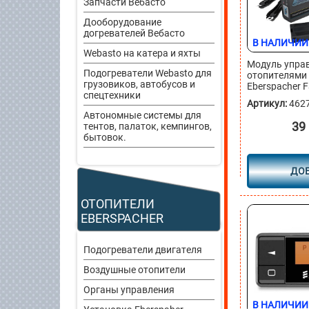
Запчасти Вебасто
Дооборудование
догревателей Вебасто
В НАЛИЧИИ
Webasto на катера и яхты
Модуль упра
Подогреватели Webasto для
отопителями 
грузовиков, автобусов и
Eberspacher 
спецтехники
Артикул:
462
Автономные системы для
39
тентов, палаток, кемпингов,
бытовок.
ДО
ОТОПИТЕЛИ
EBERSPACHER
Подогреватели двигателя
Воздушные отопители
Органы управления
В НАЛИЧИИ