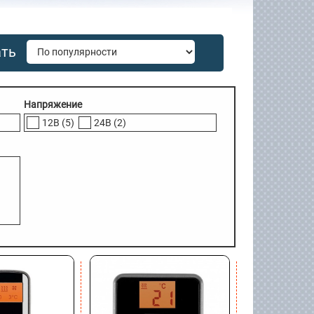
ать
Напряжение
12В
(5)
24В
(2)