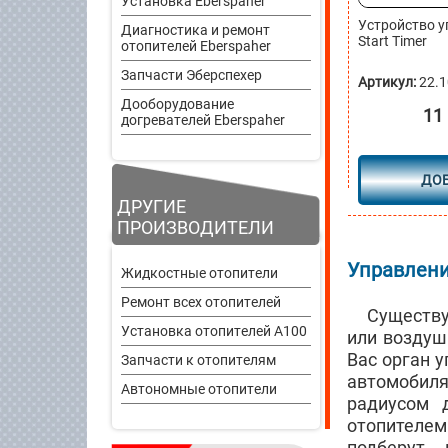
Установка Eberspaher
Устройство у
Диагностика и ремонт
Start Timer
отопителей Eberspaher
Запчасти Эберспехер
Артикул:
22.1
Дооборудование
11
догревателей Eberspaher
ДО
ДРУГИЕ
ПРОИЗВОДИТЕЛИ
Управлени
Жидкостные отопители
Ремонт всех отопителей
Существу
Установка отопителей A100
или воздуш
Вас орган 
Запчасти к отопителям
автомобиля
Автономные отопители
радиусом 
отопителем
подберут 