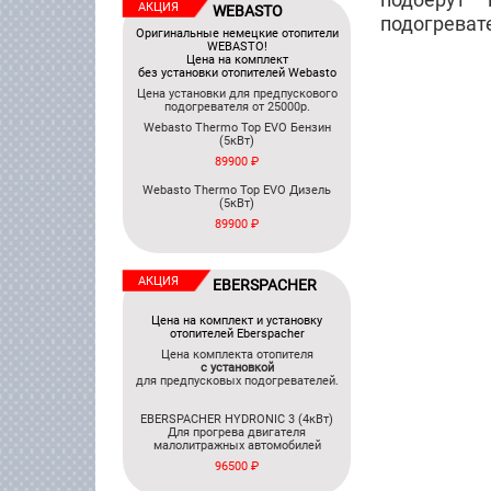
АКЦИЯ
WEBASTO
подогревате
Оригинальные немецкие отопители
WEBASTO!
Цена на комплект
без установки отопителей Webasto
Цена установки для предпускового
подогревателя от 25000р.
Webasto Thermo Top EVO Бензин
(5кВт)
89900 ₽
Webasto Thermo Top EVO Дизель
(5кВт)
89900 ₽
АКЦИЯ
EBERSPACHER
Цена на комплект и установку
отопителей Eberspacher
Цена комплекта отопителя
c установкой
для предпусковых подогревателей.
EBERSPACHER HYDRONIC 3 (4кВт)
Для прогрева двигателя
малолитражных автомобилей
96500 ₽