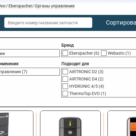
лог
Eberspacher
Органы управления
Сортиров
Бренд
Eberspacher
(6)
Webasto
(1)
чии
именения
Подходит для
управления
(7)
AIRTRONIC D2
(3)
AIRTRONIC D4
(2)
HYDRONIC 4/5
(4)
ThermoTop EVO
(1)