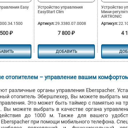
правления Easy
Устройство управления
Устройство у
EasyStart Clim
Мини-регулят
AIRTRONIC
000.34.1500
Артикул:
29.3380.07.0008
Артикул:
22.1
 500
₽
7 800
₽
4 
БАВИТЬ
ДОБАВИТЬ
ДОБ
е отопителем – управление вашим комфортом
ют различные органы управления Eberspacher. Уст
ный отопитель Эбершпехер, Вы можете выбрать м
управления. Это может быть таймер с памятью на т
. Вы можете выбрать в качестве органа управлени
действия до 1000 м. Также для вашего удобст
 Eberspacher при помощи мобильного телефона. Спе
наиболее подходящий и функциональный орг