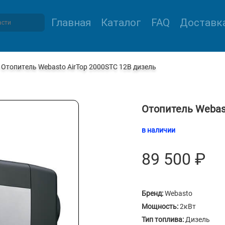
Главная
Каталог
FAQ
Доставка
Отопитель Webasto AirTop 2000STC 12В дизель
Отопитель Webast
в наличии
89 500
₽
Бренд:
Webasto
Мощность:
2кВт
Тип топлива:
Дизель