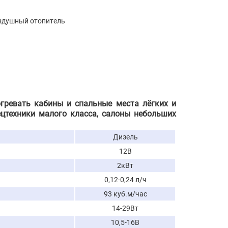
здушный отопитель
огревать кабины и спальные места лёгких и
ецтехники малого класса, салоны небольших
Дизель
12В
2кВт
0,12-0,24 л/ч
93 куб.м/час
14-29Вт
10,5-16В