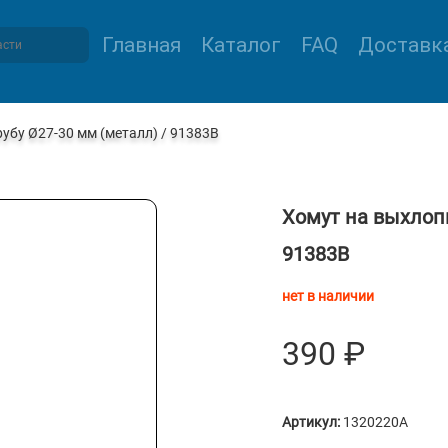
Главная
Каталог
FAQ
Доставка
убу Ø27-30 мм (металл) / 91383B
Хомут на выхлопн
91383B
нет в наличии
390
₽
Артикул:
1320220A