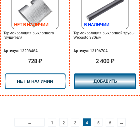
НЕТ В НАЛИЧИИ
В НАЛИЧИИ
Термоизоляция выхлопного
Термоизоляция выхлопной трубы
глушителя
Webasto 330мм
Артикул:
1320848A
Артикул:
1319670A
728
₽
2 400
₽
НЕТ В НАЛИЧИИ
ДОБАВИТЬ
←
1
2
3
4
5
6
→