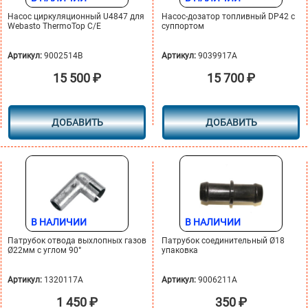
Насос циркуляционный U4847 для
Насос-дозатор топливный DP42 с
Webasto ThermoTop C/E
суппортом
Артикул:
9002514B
Артикул:
9039917A
15 500
₽
15 700
₽
ДОБАВИТЬ
ДОБАВИТЬ
В НАЛИЧИИ
В НАЛИЧИИ
Патрубок отвода выхлопных газов
Патрубок соединительный Ø18
Ø22мм с углом 90°
упаковка
Артикул:
1320117A
Артикул:
9006211A
1 450
₽
350
₽