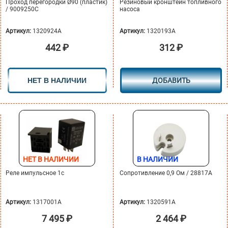
Проход перегородки Ø90 (пластик)
Резиновый кронштейн топливного
/ 9009250C
насоса
Артикул:
1320924A
Артикул:
1320193A
442
₽
312
₽
НЕТ В НАЛИЧИИ
ДОБАВИТЬ
НЕТ В НАЛИЧИИ
В НАЛИЧИИ
Реле импульсное 1с
Сопротивление 0,9 Ом / 28817A
Артикул:
1317001A
Артикул:
1320591A
7 495
₽
2 464
₽