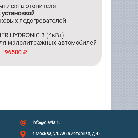
мплекта отопителя
c установкой
ковых подогревателей.
ER HYDRONIC 3 (4кВт)
еля малолитражных автомобилей
96500 ₽
info@diavia.ru
г.Москва, ул. Авиамоторная, д.48