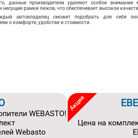
о, данные производители уделяют особое внимание м
и несущие рамки люков, что обеспечивает высокое качеств
ждый автовладелец сможет подобрать для себя люк
ям о комфорте, удобстве и стоимости.
O
EB
опители WEBASTO!
лект
Цена на комплек
елей Webasto
E