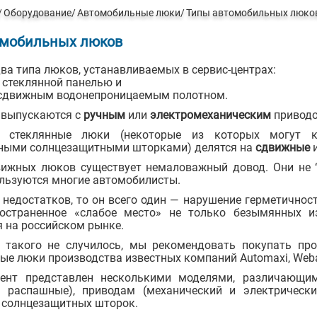
Оборудование
Автомобильные люки
Типы автомобильных люко
омобильных люков
ва типа люков, устанавливаемых в сервис-центрах:
 стеклянной панелью и
сдвижным водонепроницаемым полотном.
е выпускаются с
ручным
или
электромеханическим
приводо
, стеклянные люки (некоторые из которых могут к
ными солнцезащитными шторками) делятся на
сдвижные
вижных люков существует немаловажный довод. Они не “
льзуются многие автомобилисты.
 недостатков, то он всего один — нарушение герметично
остраненное «слабое место» не только безымянных и
 на российском рынке.
 такого не случилось, мы рекомендовать покупать про
ые люки производства известных компаний Automaxi, Weba
ент представлен несколькими моделями, различающим
 распашные), приводам (механический и электрическ
 солнцезащитных шторок.