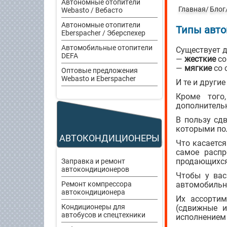
Автономные отопители
Главная
Блог
Webasto / Вебасто
Автономные отопители
Типы авт
Eberspacher / Эберспехер
Автомобильные отопители
Существует д
DEFA
—
жесткие
со
—
мягкие
со 
Оптовые предложения
Webasto и Eberspacher
И те и други
Кроме того
дополнитель
В пользу сд
которыми по
АВТОКОНДИЦИОНЕРЫ
Что касается
самое распр
продающихся
Заправка и ремонт
автокондиционеров
Чтобы у вас
Ремонт компрессора
автомобильн
автокондиционера
Их ассортим
Кондиционеры для
(сдвижные и
автобусов и спецтехники
исполнением