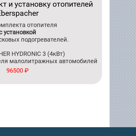
кт и установку отопителей
Eberspacher
омплекта отопителя
c установкой
сковых подогревателей.
ER HYDRONIC 3 (4кВт)
теля малолитражных автомобилей
96500 ₽