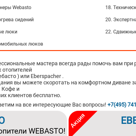
онеры Webasto
18. Техничес
огрева сидений
20. Экспертн
ые люки
22. Сдвижны
томобильных люков
ссиональные мастера всегда рады помочь вам при 
 отопителей
басто ) или Eberspacher .
ания вы можете скоротать на комфортном диване з
 Кофе и
их клиентов бесплатно.
тветим на все интересующие Вас вопросы!
+7(495) 74
O
EB
опители WEBASTO!