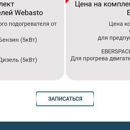
лект
Цена на компле
елей Webasto
го подогревателя от
Цена к
для предпу
Бензин (5кВт)
EBERSPACH
Для прогрева двига
Дизель (5кВт)
ЗАПИСАТЬСЯ