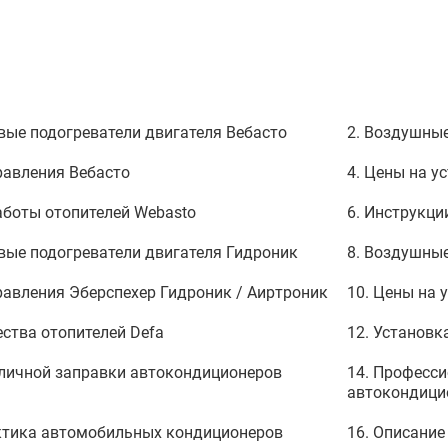
вые подогреватели двигателя Вебасто
2. Воздушные
равления Вебасто
4. Цены на у
аботы отопителей Webasto
6. Инструкци
вые подогреватели двигателя Гидроник
8. Воздушные
равления Эберспехер Гидроник / Аиртроник
10. Цены на 
ства отопителей Defa
12. Установк
уличной заправки автокондиционеров
14. Професси
автокондици
ктика автомобильных кондиционеров
16. Описани