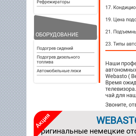
Рефрежираторы
17. Кондици
19. Цена под
21. Подъемн
ОБОРУДОВАНИЕ
23. Типы ав
Подогрев сидений
Подогрев дизельного
топлива
Наши профе
автономных
Автомобильные люки
Webasto ( Ве
Время ожид
телевизора.
чай для наш
Звоните, о
WEBAST
Оригинальные немецкие от