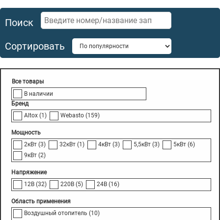
Поиск
Сортировать
В наличии
Бренд
Altox
(1)
Webasto
(159)
Мощность
2кВт
(3)
32кВт
(1)
4кВт
(3)
5,5кВт
(3)
5кВт
(6)
9кВт
(2)
Напряжение
12В
(32)
220В
(5)
24В
(16)
Область применения
Воздушный отопитель
(10)