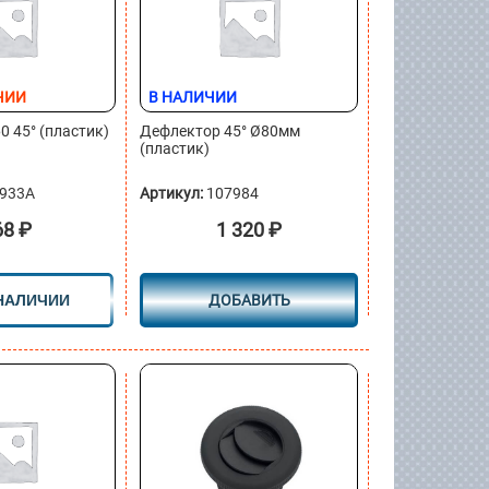
ЧИИ
В НАЛИЧИИ
 45° (пластик)
Дефлектор 45° Ø80мм
(пластик)
933A
Артикул:
107984
68
₽
1 320
₽
 НАЛИЧИИ
ДОБАВИТЬ