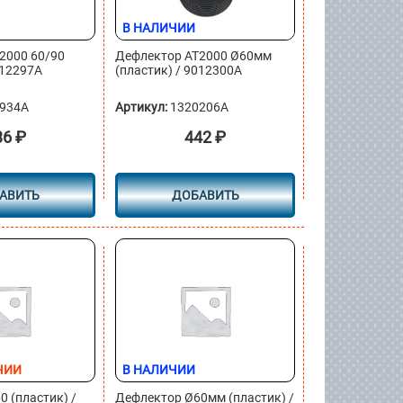
В НАЛИЧИИ
2000 60/90
Дефлектор AT2000 Ø60мм
012297A
(пластик) / 9012300A
934A
Артикул:
1320206A
36
₽
442
₽
АВИТЬ
ДОБАВИТЬ
ЧИИ
В НАЛИЧИИ
 (пластик) /
Дефлектор Ø60мм (пластик) /