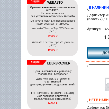
АКЦИЯ
WEBASTO
В НАЛИЧИИ
Оригинальные немецкие отопители
WEBASTO!
Цена на комплект
Дефлектор 9
без установки отопителей Webasto
(пластик) / 1
Цена установки для предпускового
подогревателя от 25000р.
Webasto Thermo Top EVO Бензин
Артикул:
132
(5кВт)
89900 ₽
1 
Webasto Thermo Top EVO Дизель
(5кВт)
89900 ₽
ДО
АКЦИЯ
EBERSPACHER
Цена на комплект и установку
отопителей Eberspacher
Цена комплекта отопителя
c установкой
для предпусковых подогревателей.
EBERSPACHER HYDRONIC 3 (4кВт)
Для прогрева двигателя
малолитражных автомобилей
НЕТ В НАЛ
96500 ₽
Дефлектор D6