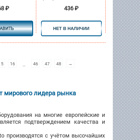
68
₽
436
₽
АВИТЬ
НЕТ В НАЛИЧИИ
15
16
46
47
48
→
…
т мирового лидера рынка
орудования на многие европейские и
является подтверждением качества и
to производятся с учётом высочайших