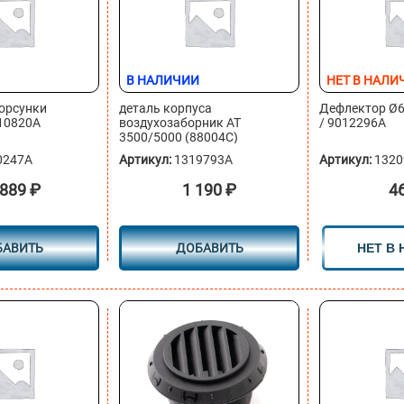
В НАЛИЧИИ
НЕТ В НАЛИ
орсунки
деталь корпуса
Дефлектор Ø60
310820A
воздухозаборник АТ
/ 9012296A
3500/5000 (88004C)
0247A
Артикул:
1319793A
Артикул:
1320
 889
₽
1 190
₽
4
БАВИТЬ
ДОБАВИТЬ
НЕТ В