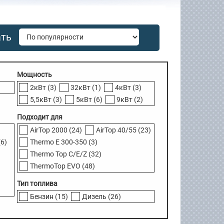
ать
Мощность
2кВт
(3)
32кВт
(1)
4кВт
(3)
5,5кВт
(3)
5кВт
(6)
9кВт
(2)
Подходит для
AirTop 2000
(24)
AirTop 40/55
(23)
(6)
Thermo E 300-350
(3)
Thermo Top C/E/Z
(32)
ThermoTop EVO
(48)
Тип топлива
Бензин
(15)
Дизель
(26)