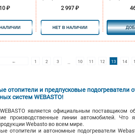
10
₽
2 997
₽
4
 НАЛИЧИИ
НЕТ В НАЛИЧИИ
ДОБ
←
1
2
3
10
11
12
13
14
…
е отопители и предпусковые подогреватели о
ных систем WEBASTO!
 WEBASTO является официальным поставщиком об
кие производственные линии автомобилей. Что 
продукции Webasto во всем мире.
ые отопители и автономные подогреватели Webas