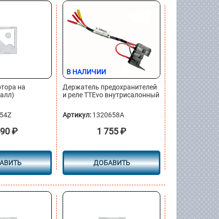
В НАЛИЧИИ
тора на
Держатель предохранителей
алл)
и реле TTEvo внутрисалонный
54Z
Артикул:
1320658A
490
₽
1 755
₽
АВИТЬ
ДОБАВИТЬ