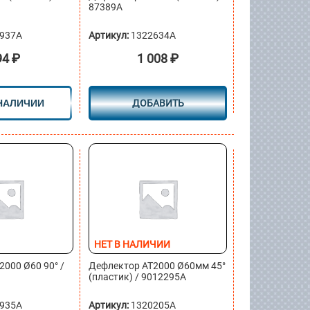
87389A
937A
Артикул:
1322634A
94
₽
1 008
₽
 НАЛИЧИИ
ДОБАВИТЬ
НЕТ В НАЛИЧИИ
000 Ø60 90° /
Дефлектор АТ2000 Ø60мм 45°
(пластик) / 9012295A
935A
Артикул:
1320205A