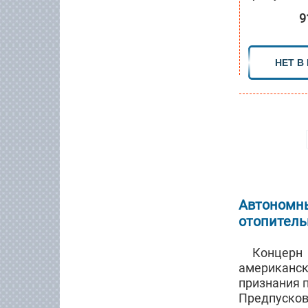
9
НЕТ В
Автономны
отопитель
Концерн
американс
признания 
Предпусков